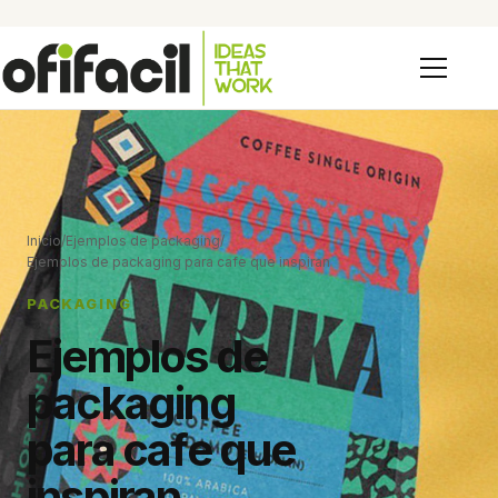
Inicio
/
Ejemplos de packaging
/
Ejemplos de packaging para cafe que inspiran
PACKAGING
Ejemplos de
packaging
para cafe que
inspiran