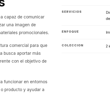
s
SERVICIOS
Di
ica capaz de comunicar
de
rzar una imagen de
ENFOQUE
Im
ateriales promocionales.
ctura comercial para que
COLECCION
2 
ica busca aportar más
ente con el objetivo de
a funcionar en entornos
o o producto y ayudar a