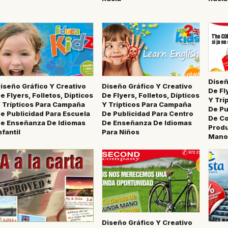
Diseñ
iseño Gráfico Y Creativo
Diseño Gráfico Y Creativo
De Fl
e Flyers, Folletos, Dípticos
De Flyers, Folletos, Dípticos
Y Trí
 Trípticos Para Campaña
Y Trípticos Para Campaña
De Pu
e Publicidad Para Escuela
De Publicidad Para Centro
De Co
e Enseñanza De Idiomas
De Enseñanza De Idiomas
Prod
nfantil
Para Niños
Mano
Diseño Gráfico Y Creativo