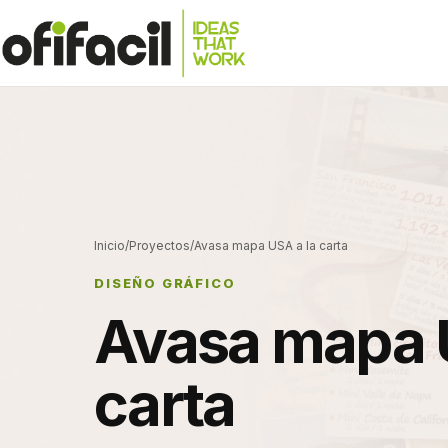
Inicio
/
Proyectos
/
Avasa mapa USA a la carta
DISEÑO GRÁFICO
Avasa mapa 
carta