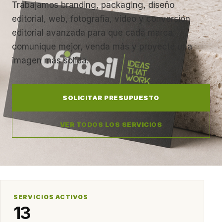
Trabajamos branding, packaging, diseño
editorial, web, fotografía, vídeo y conversión
editorial avanzada para que cada marca
comunique mejor, venda más y proyecte una
imagen más solida.
SOLICITAR PRESUPUESTO
VER TODOS LOS SERVICIOS
SERVICIOS ACTIVOS
13