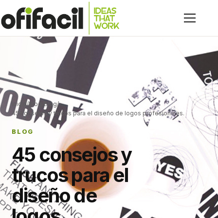
Inicio
/
Blog
/
Blog
/
45 consejos y trucos para el diseño de logos profesionales.
BLOG
45 consejos y
trucos para el
diseño de
logos